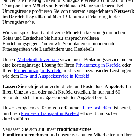
Nutzen Sie die Möglichkeit, unschlagbare Preise ab nur 22€ für den
Transport Ihrer Möbel von Krefeld nach Mainz zu sichern. Bei
Umzugsfreude profitieren Sie von unserem ausgedehnten
Netzwerk
im Bereich Logistik
und über 13 Jahren an Erfahrung in der
Umzugsbranche.
Wir sind spezialisiert auf diverse Möbelstücke, von gemütlichen
Sofas und Esstischen bis hin zu anspruchsvolleren
Einrichtungsgegenständen wie Schubladenkommoden oder
Fitnessgeräten wie Laufbändern und Kettlebells.
Unsere
Möbelmitfahrzentrale
sowie unser Beiladungsservice bieten
eine kostengünstige Lösung für Ihren
Privatumzug in Krefeld
oder
Ihren
Firmenumzug in Krefeld
, inklusive spezialisierter Leistungen
wie dem
Ein- und Auspackservice in Krefeld
.
Lassen Sie sich jetzt
unverbindliche und kostenlose
Angebote
für
Ihren Umzug von oder nach Krefeld erstellen. In nur rund 60
Sekunden steht Ihr maßgeschneidertes Angebot bereit.
Unser kompetentes Team von erfahrenen
Umzugshelfern
ist bereit,
um Ihren
kleineren Transport in Krefeld
effizient und sicher
durchzuführen.
Verlassen Sie sich auf unser
traditionsreiches
Familienunternehmen
und unsere geschulten Mitarbeiter, um Ihre