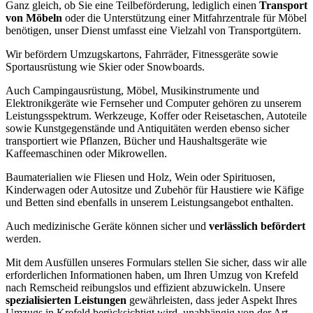
Ganz gleich, ob Sie eine Teilbeförderung, lediglich einen
Transport
von Möbeln
oder die Unterstützung einer Mitfahrzentrale für Möbel
benötigen, unser Dienst umfasst eine Vielzahl von Transportgütern.
Wir befördern Umzugskartons, Fahrräder, Fitnessgeräte sowie
Sportausrüstung wie Skier oder Snowboards.
Auch Campingausrüstung, Möbel, Musikinstrumente und
Elektronikgeräte wie Fernseher und Computer gehören zu unserem
Leistungsspektrum. Werkzeuge, Koffer oder Reisetaschen, Autoteile
sowie Kunstgegenstände und Antiquitäten werden ebenso sicher
transportiert wie Pflanzen, Bücher und Haushaltsgeräte wie
Kaffeemaschinen oder Mikrowellen.
Baumaterialien wie Fliesen und Holz, Wein oder Spirituosen,
Kinderwagen oder Autositze und Zubehör für Haustiere wie Käfige
und Betten sind ebenfalls in unserem Leistungsangebot enthalten.
Auch medizinische Geräte können sicher und
verlässlich befördert
werden.
Mit dem Ausfüllen unseres Formulars stellen Sie sicher, dass wir alle
erforderlichen Informationen haben, um Ihren Umzug von Krefeld
nach Remscheid reibungslos und effizient abzuwickeln. Unsere
spezialisierten Leistungen
gewährleisten, dass jeder Aspekt Ihres
Umzugs in Krefeld berücksichtigt wird, unabhängig von der Art